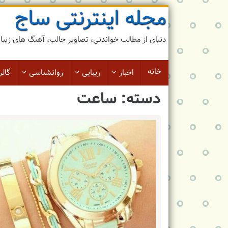
مجله اینترنتی ساج
رد
کردن
و
دنیای از مطالب خواندنی، تصاویر جالب، آهنگ های زیبا و 
رفتن
به
مطلب
خانه
اخبار
زیبایی
روانشناسی
گالر
دسته: ساعت