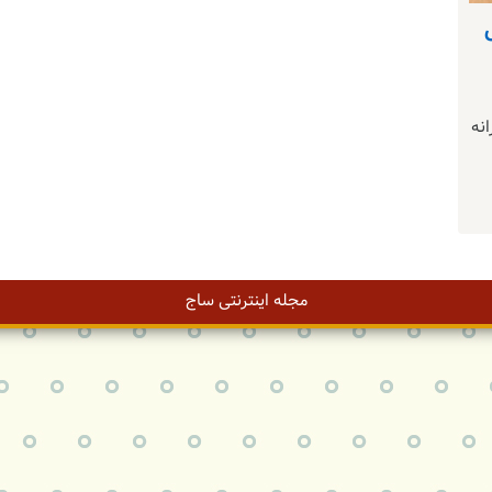
خترانه
مجله اینترنتی ساج