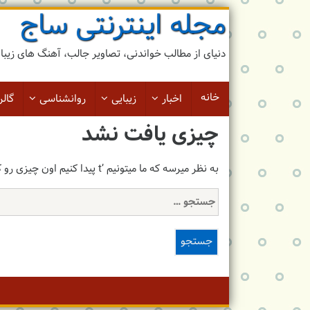
مجله اینترنتی ساج
رد
کردن
و
دنیای از مطالب خواندنی، تصاویر جالب، آهنگ های زیبا و 
رفتن
به
مطلب
خانه
اخبار
زیبایی
روانشناسی
گالر
چیزی یافت نشد
به نظر میرسه که ما میتونیم ’t پیدا کنیم اون چیزی رو که شما ’re دنبالش هستید. پس جستجو میتونه بهتون کمک کنه.
جستجو
برای: