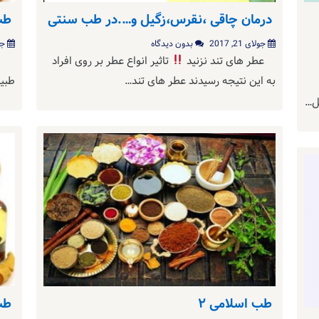
درمان چاقی ،نقرس،زگیل و….در طب سنتی
طب
جولای 21, 2017
بدون دیدگاه
جول
عطر های تند نزنید
تاثیر انواع عطر بر روی افراد
سیر
به این نتیجه رسیدند عطر های تند…
طبی
بل…
طب اسلامی ۲
طب