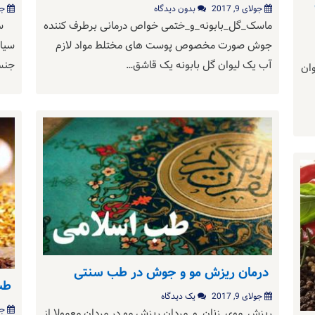
جولای 9, 2017
بدون دیدگاه
جول
ماسک_گل_بابونه_و_ختمی خواص درمانی برطرف کننده
سیا
جوش صورت مخصوص پوست های مختلط مواد لازم
سیا
آب یک لیوان گل بابونه یک قاشق…
جنس
وان
درمان ریزش مو و جوش در طب سنتی
طب
جولای 9, 2017
یک دیدگاه
جول
ریزش_موی_زنان_و_مردان ریزش مو در مردان معمولا از