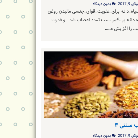
ای 9, 2017
بدون دیدگاه
ه_دانـه برای_تقویت_قوای_جنسی مالیدن روغن
ه دانـه بر ڪمر سبب تمدد اعصاب شدہ و قدرت
ے را افزایش مے…
 سنتی ۴
ای 9, 2017
بدون دیدگاه