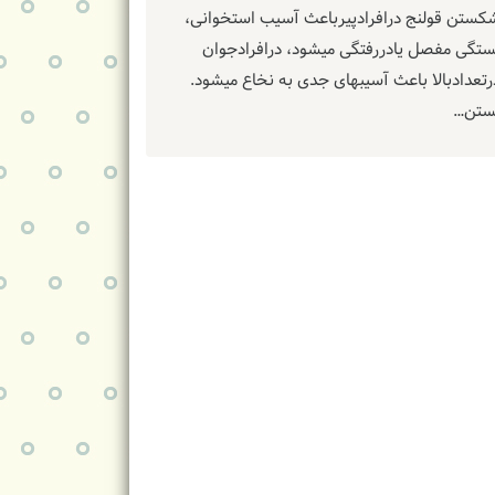
تن قولنج درافرادپیرباعث آسیب استخوانی،
تگی مفصل یادررفتگی میشود، درافرادجوان
رتعدادبالا باعث آسیبهای جدی به نخاع میشود.
تن…