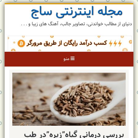
مجله اینترنتی ساج
رد
کردن
و
دنیای از مطالب خواندنی، تصاویر جالب، آهنگ های زیبا و . . .
رفتن
به
مطلب
منو
بررسی درمانی گیاه”زیره”در طب