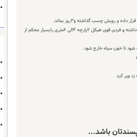
اده و رویش چسب گذاشته و۳روز بماند.
درصورت عدم درمان شخص را در حالت ایستاده نگه داشته و فردی قوی هیکل ۲پارچه ۴الی ۶متری رابسیار محکم از
 شود تا خون سیاه خارج شود .
د وپر کرد.
سندتان باشد...