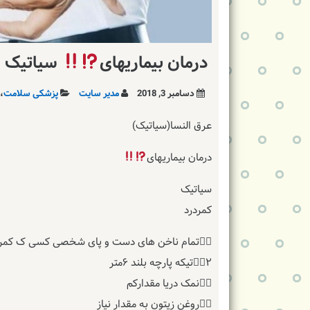
درمان بیماریهای
سیاتیک ,
دسامبر 3, 2018
مدیر سایت
پزشکی سلامت
،
عرق النسا(سیاتیک)
درمان بیماریهای
سیاتیک
کمردرد
۱⃣تمام ناخن های دست و پای شخصی کسی ک کمردرد باسیاتیک دارد
۲⃣۲تیکه پارچه بلند ۶متر
۳⃣نمک دریا مقدارکم
۴⃣روغن زیتون به مقدار نیاز