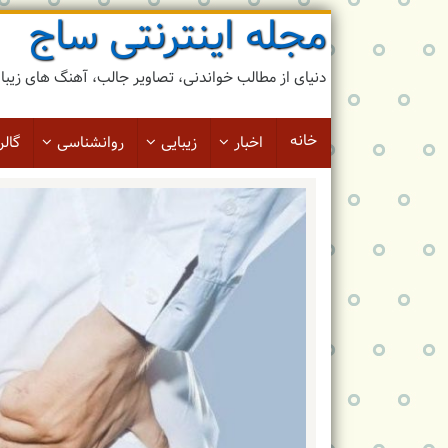
مجله اینترنتی ساج
رد
کردن
و
دنیای از مطالب خواندنی، تصاویر جالب، آهنگ های زیبا و 
رفتن
به
مطلب
خانه
اخبار
زیبایی
روانشناسی
گالر