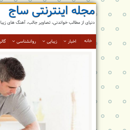
مجله اینترنتی ساج
رد
کردن
و
دنیای از مطالب خواندنی، تصاویر جالب، آهنگ های زیبا و 
رفتن
به
مطلب
خانه
اخبار
زیبایی
روانشناسی
گالر