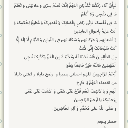
فَبِأَیِّ آلَاء رَبِّکُمَا تُکَذِّبَانِ اَللهُمَّ اِنَّکَ تَعلَمُ سِرّی و علانِیَتی وَ تَعْلَمُ
مَا فِی نَفْسِی وَلاَ أَعْلَمُ
مَا فِی نَفْسِکَ فَاِنّی رَاضٍ بِقَضائِکَ وَ تَقدیرِکَ وَ مُطیعٌ لِحُکمِکَ وَ
اَنتَ عالِمٌ بِاَحوالِ العابِدینَ
وَ اَشعالِهِم وَ حَرَکاتِهِم وَ سَکَاناتِهِم فِی اللّیالِیَ وَ الاَیّامِ لَّا إِلَهَ إِلَّا
أَنتَ سُبْحَانَکَ إِنِّی کُنتُ
مِنَ الظَّالِمِینَ فَاسْتَجَبْنَا لَهُ وَنَجَّیْنَاهُ مِنَ الْغَمِّ وَکَذَلِکَ نُنجِی
الْمُؤْمِنِینَ فَاللّهُ خَیْرٌ حَافِظًا وَهُوَ
أَرْحَمُ الرَّاحِمِینَ اللهم اجعلنی بصیرا و اوضح دلیلا و اغثنی دلیلا
من الاعداء اَللهُمَّ یَا فَارِجَ‏
الْهَمِ‏ وَ یَا کَاشِفَ‏ الْغَم‏ فَرِّجْ عَنّی هَمّی وَ اکْشَفْ عَنّی غَمّی
بِرَحمَتِکَ یا اَرحَمَ الرّاحِمینَ
و صَلّی اللهُ علی مُحَمَّدٍ وَ آلِهِ الطّاهِرینَ .
حصار پنجم