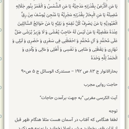
یَا مَنِ‏ الْأَرْضُ‏ بِقُدْرَتِهِ‏ مَدْحِیَّهٌ یَا مَنِ‏ الشَّمْسُ‏ وَ الْقَمَرُ بِنُورِ جَلَالِهِ
مُضِیئَهٌ یَا مَنِ الْبِحَارُ بِقُدْرَتِهِ مَجْرِیَّهٌ یَا مُنْجِیَ یُوسُفَ مِنْ رِقِّ
الْعُبُودِیَّهِ یَا مَنْ یَصْرِفُ کُلَّ نَقِمَهٍ وَ بَلِیَّهٍ یَا مَنْ حَوَائِجُ السَّائِلِینَ
عِنْدَهُ مَقْضِیَّهٌ یَا مَنْ لَیْسَ لَهُ حَاجِبٌ یُغْشَى وَ لَا وَزِیرٌ یُرْشَى صَلِّ
عَلَى مُحَمَّدٍ وَ آلِ مُحَمَّدٍ وَ احْفَظْنِی فِی سَفَرِی وَ حَضَرِی وَ لَیْلِی وَ
نَهَارِی وَ یَقَظَتِی وَ مَنَامِی وَ نَفْسِی وَ أَهْلِی وَ مَالِی وَ وُلْدِی وَ
الْحَمْدُ لِلَّهِ وَحْدَهُ
بحارالانوار ج ۸۳ ص ۱۹۲ – مستدرک الوسائل ج ۵ ص۹۰
حاجت روایی مجرب
آیت الکرسی مغربی “به جهت برآمدن حاجات”
توجه
لطفا هنگامی که آفتاب در آسمان هست مثلا هنگام ظهر قبل
از اذان ظهر بخوانید و شب اصلا نخوانید یا زمزمه هم نکنید