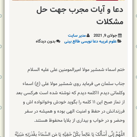
دعا و آیات مجرب جهت حل
مشکلات
جولای 9, 2021
مدیر سایت
علوم غریبه دعا نویسی طالع بینی
بدون دیدگاه
ختم اسماء شمشیر مولا امیرالمومنین علی علیه السلام
جناب سلمان می فرماید روی شمشیر مولا علی (ع) اسماء
وکلماتی دیدم ۱۱کلمه دیدم که نوشته شده است هرکسی بعد
از نماز صبح این ۱۱ کلمه را بگوید خودش وخوانواده اش و
فرزندانش در حفظ و امنیت الهی بوده و همیشه در سفر
وحضر و در خواب و بیداری از بلایا محفوظ هستند.
اللَّهُمَّ إِنِّی أَسْأَلُکَ یَا عَالِماً بِکُلِّ خَفِیَّهٍ یَا مَنِ‏ السَّمَاءُ بِقُدْرَتِهِ‏ مَبْنِیَّهٌ