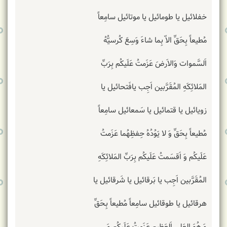
خفلائیل یا طومائیل یا موتائیل سامِعاً
مُطیعاً بِحَقِّ الاّ بِما شاءَ وَسِعَ کُرسیُّهُ
اَلسَّموات وَالاَرضَ عَزَمتُ عَلَیکُم بِرَبِّ
المَلائِکَهِ المُقَرَّبین اَجِب یافَتحائیل یا
زویائیل یا قتمائیل یا سَمعائیل سامِعاً
مُطیعاً بِحَقِّ وَ لا یَوُدُهُ حِفظِهُما عَزَمتُ
عَلَیکُم وَ اَقسَمتُ عَلَیکُم بِرَبِّ المَلائِکَهِ
المُقَرَّبین اَجِب یا بَرقائیل یا شَرقائیل یا
هرقائیل یا طوقائیل سامِعاً مُطیعاً بِحَقِّ