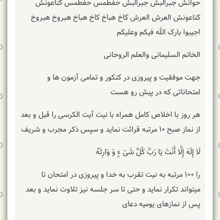
حوانش جبرالبش جبرالبش حفطمس حفطمس کناعونش
کناعونش العرش العرش کاخ هباخ کاخ هباخ هبروخ هبروخ
اجیبوا بارک الله فیکم وعلیکم
الخاتم السلیمانی والعلم الروحانی
جهت موفقیت و پیروزی در کنکور و تمامی آزمون ها و
امتحاناتی که در پیش رو هست
هر روز با اخلاص کامل همراه با نیت آیت الکرسی را قبل و بعد
از نماز صبح ۱۰ مرتبه قرائت نماید و سپس ذکر مجرب و شریف
لَا إِلَهَ إِلَّا أَنْتَ یَا رَبَّ کُلِّ شَیْ ءٍ وَ وَارِثَهُ
را ۱۰۰ مرتبه به نیت تقرب به خدا و پیروزی در امتحان تا
میتواند تکرار نماید و حتی تا سر جلسه نیز تلاوت نماید و بعد
پس از نمازهای یومیه دعای