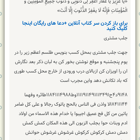
«یا عَزِیزُ یا غَفَّارُ اغْفِرْ لِی ذُنُوبِی وَ ذُنُوبَ جَمِیعِ الْمُؤْمِنِینَ وَ
الْمُؤْمِنَاتِ فَإِنَّهُ لَا یغْفِرُ الذُّنُوبَ إِلَّا أَنْتَ»
برای باز کردن سر کتاب آنلاین +دعا های رایگان اینجا
کلیک کنید
جلب مشتری
جهت جلب مشتری بمحل کسب بنویس طلسم اعظم زیر را در
یوم پنجشنبه و موقع نوشتن بخور کن به لبان ذکر بعد نگارش
ان را اویزان کن ازبالای درب ورودی از خارج محل کسب طوری
که باد تکانش دهد واین مجرب است
۹۱۴۸د۴ح۱۱۱۱۹۱۱۴۹۱۱۱۳۴۹۱وط۱۱۸۴۱۱۱۴۹۸۸طائره وفهما
۸۴۱۱۱۴۴الا واذن فی الناس بالحج یاتوک رجالا و علی کل ضامر
یاتین من کل فج عمیق اجیبوا یا خدام هذه الاسماء من اولاد
ادم وبنات حوا بجلب الزبون الی هذه المکان کمش کمش
دمش دمش کرکوش کرکوش غرشوش غرشوش حوانش