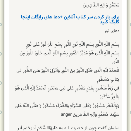
مُحَمَّدٍ وَ آلِهِ الطّاهِرینَ
برای باز کردن سر کتاب آنلاین +دعا های رایگان اینجا
کلیک کنید
دعای نور
بِسْمِ اللّهِ النُّورِ بِسْمِ اللّهِ نُورِ النُّورِ بِسْمِ اللّهِ نُورٌ عَلى نُورٍ
بِسْمِ اللّهِ الَّذى هُوَ مُدَبِّرُ الاُمُورِ بِسْمِ اللّهِ الَّذى خَلَقَ النُّورَ مِنَ
النُّورِ
اَلْحَمْدُ لِلّهِ الَّذى خَلَقَ النُّورَ مِنَ النُّورِ وَاَنْزَلَ النُّورَ عَلىَ الطُّورِ فى
کِتابٍ مَسْطُورٍ
فى رَقٍّ مَنْشُورٍ بِقَدَرٍ مَقْدُورٍ عَلى نَبِی مَحْبُورٍ اَلْحَمْدُ لِلّهِ الَّذى هُوَ
بِالْعِزِّ مَذْکُورٌ
وَبِالْفَخْرِ مَشْهُورٌ وَعَلَى السَّرّاَّءِ وَالضَّرّاَّءِ مَشْکُورٌ وَ صَلَّى اللّهُ عَلى
سَیِّدِنا مُحَمَّدٍ وَآلِهِ الطّاهِرینَ anger
سلمان گفت چون از حضرت فاطمه عَلیهَاالسَّلام آموختم آنرا