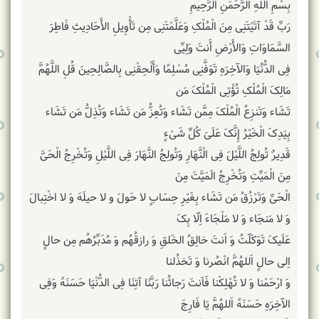
بِسْمِ اللَّهِ الرَّحْمَنِ الرَّحِیمِ
رَبِّ قَدْ آتَیْتَنِی مِنَ الْمُلْکِ وَعَلَّمْتَنِی مِن تَأْوِیلِ الأَحَادِیثِ فَاطِرَ
السَّمَاوَاتِ وَالأَرْضِ أَنتَ وَلِیِّی
فِی الدُّنُیَا وَالآخِرَهِ تَوَفَّنِی مُسْلِمًا وَأَلْحِقْنِی بِالصَّالِحِینَ قُلِ اللَّهُمَّ
مَالِکَ الْمُلْکِ تُؤْتِی الْمُلْکَ مَن
تَشَاء وَتَنزِعُ الْمُلْکَ مِمَّن تَشَاء وَتُعِزُّ مَن تَشَاء وَتُذِلُّ مَن تَشَاء
بِیَدِکَ الْخَیْرُ إِنَّکَ عَلَىَ کُلِّ شَیْءٍ
قَدِیرٌ تُولِجُ اللَّیْلَ فِی الْنَّهَارِ وَتُولِجُ النَّهَارَ فِی اللَّیْلِ وَتُخْرِجُ الْحَیَّ
مِنَ الْمَیِّتِ وَتُخْرِجُ الَمَیَّتَ مِنَ
الْحَیِّ وَتَرْزُقُ مَن تَشَاء بِغَیْرِ حِسَابٍ لا حَولَ و لا حیلَهَ وَ لا اخْتِبالَ
وَ لا مَنجَاء وَ لا مَلْجَاءَ اِلّا بِکَ
عَلَیکَ تَوَکَلّتُ وَ اَنتَ خالِقُ الخَلقِ وَ رازقُهُم وَ مُدَبِّرُهُم مِن حالٍ
اِلی حالٍ اَللهُمَّ انْصُرنا وَ تَخذُلنا
وَ ارْحَمْنا وَ لا تُهْلِکْنا فَاَنتَ رَجائُنا رَبَّنَا آتِنَا فِی الدُّنْیَا حَسَنَهً وَفِی
الآخِرَهِ حَسَنَهً اَللهُمَّ یَا فَارِجَ‏