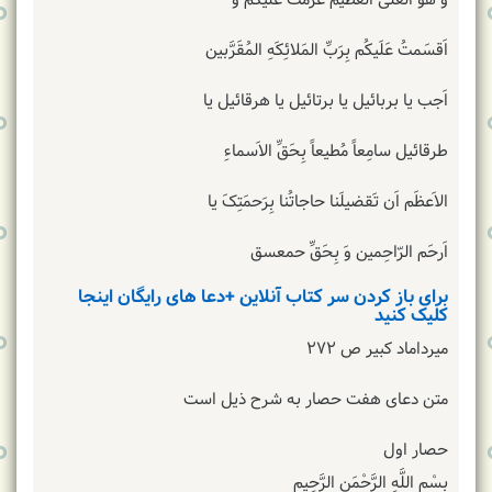
وَ هُوَ العَلی اَلعَظیم عَزَمتُ عَلَیکُم وَ
اَقسَمتُ عَلَیکُم بِرَبِّ المَلائِکَهِ المُقَرَّبین
اَجب یا بربائیل یا برتائیل یا هرقائیل یا
طرقائیل سامِعاً مُطیعاً بِحَقِّ الاَسماءِ
الاَعظَم اَن تَقضیلَنا حاجاتُنا بِرَحمَتِکَ یا
اَرحَم الرّاحِمین وَ بِحَقِّ حمعسق
برای باز کردن سر کتاب آنلاین +دعا های رایگان اینجا
کلیک کنید
میرداماد کبیر ص ۲۷۲
متن دعای هفت حصار به شرح ذیل است
حصار اول
بِسْمِ اللَّهِ الرَّحْمَنِ الرَّحِیمِ