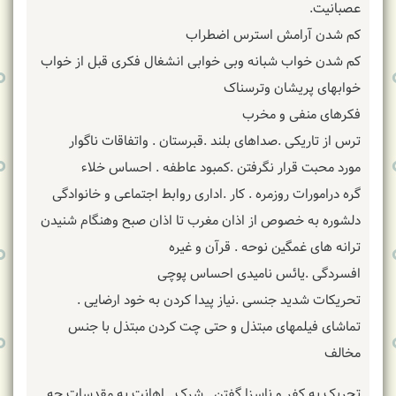
عصبانیت.
کم شدن آرامش استرس اضطراب
کم شدن خواب شبانه وبی خوابی انشغال فکری قبل از خواب
خوابهای پریشان وترسناک
فکرهای منفی و مخرب
ترس از تاریکی .صداهای بلند .قبرستان . واتفاقات ناگوار
مورد محبت قرار نگرفتن .کمبود عاطفه . احساس خلاء
گره درامورات روزمره . کار .اداری روابط اجتماعی و خانوادگی
دلشوره به خصوص از اذان مغرب تا اذان صبح وهنگام شنیدن
ترانه های غمگین نوحه . قرآن و غیره
افسردگی .یائس نامیدی احساس پوچی
تحریکات شدید جنسی .نیاز پیدا کردن به خود ارضایی ‌.
تماشای فیلمهای مبتذل و حتی چت کردن مبتذل با جنس
مخالف
تحریک به کفر و ناسزا گفتن . شرک . اهانت به مقدسات چه