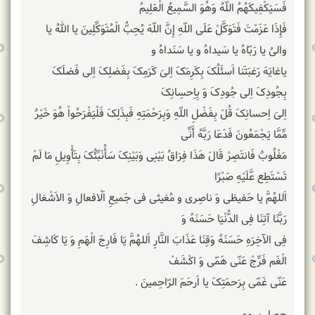
فَسَیَکْفِیکَهُمُ اللّهُ وَهُوَ السَّمِیعُ الْعَلِیمُ
فَإِذَا عَزَمْتَ فَتَوَکَّلْ عَلَى اللّهِ إِنَّ اللّهَ یُحِبُّ الْمُتَوَکِّلِینَ یا اللهُ یا
والیُ یا رَبّاهُ یا سَیداهُ و یا سَنَداهُ و
یاغایَهَ رَغبَتَنا اَسئَلُکَ بِکَرِمَکَ اِلیَ کَرَمِکَ بِفَضلِکَ اِلی فَضلَکَ
بِجُودِکَ اِلی جُودِکَ وَ بِاِحسِانِکَ
اِلیَ اِحسانِکَ قُلْ بِفَضْلِ اللّهِ وَبِرَحْمَتِهِ فَبِذَلِکَ فَلْیَفْرَحُواْ هُوَ خَیْرٌ
مِّمَّا یَجْمَعُونَ فَدَعَا رَبَّهُ أَنِّی
مَغْلُوبٌ فَانتَصِرْ قَالَ هَذَا فِرَاقُ بَیْنِی وَبَیْنِکَ سَأُنَبِّئُکَ بِتَأْوِیلِ مَا لَمْ
تَسْتَطِع عَّلَیْهِ صَبْرًا
اَللهُمَّ یا حَفیظی وَ ناصِری و مُغیثی فی جَمیعِ اَلْافعالِ وَ الاَشْغالِ
رَبَّنَا آتِنَا فِی الدُّنْیَا حَسَنَهً وَ
فِی الآخِرَهِ حَسَنَهً وَقِنَا عَذَابَ النَّارِ اَللهُمَّ یَا فَارِجَ‏ الْهَمِ‏ وَ یَا کَاشِفَ‏
الْغَم‏ فَرِّجْ عَنّی هَمّی وَ اکْشَفْ
عَنّی غَمّی بِرَحمَتِکَ یا اَرحَمَ الرّاحِمینَ .