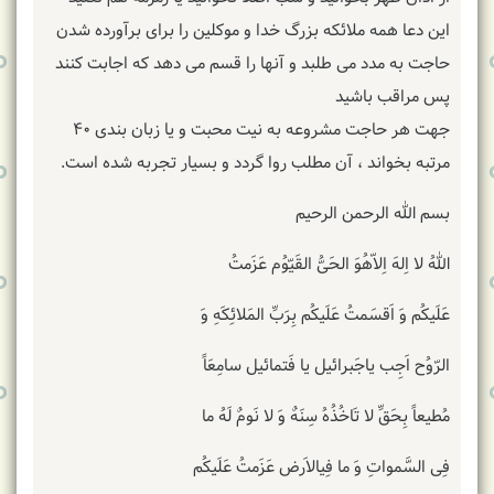
این دعا همه ملائکه بزرگ خدا و موکلین را برای برآورده شدن
حاجت به مدد می طلبد و آنها را قسم می دهد که اجابت کنند
پس مراقب باشید
جهت هر حاجت مشروعه به نیت محبت و یا زبان بندی ۴۰
مرتبه بخواند ، آن مطلب روا گردد و بسیار تجربه شده است.
بسم الله الرحمن الرحیم
اللهُ لا اِلهَ اِلاّهُوَ الحَیُّ القَیّوُم عَزَمتُ
عَلَیکُم وَ اَقسَمتُ عَلَیکُم بِرَبِّ المَلائِکَهِ وَ
الرّوُح اَجِب یاجَبرائیل یا فَتمائیل سامِعَاً
مُطیعاً بِحَقِّ لا تَاخُذُهُ سِنَهٌ وَ لا نَومٌ لَهُ ما
فِی السَّمواتِ وَ ما فِیالاَرض عَزَمتُ عَلَیکُم