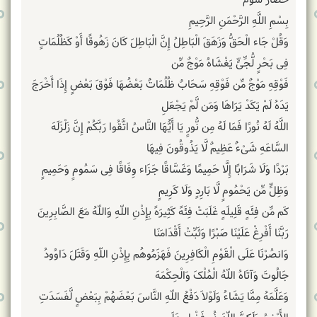
حصار سوم
بِسْمِ اللَّهِ الرَّحْمَنِ الرَّحِیمِ
وَقُلْ جَاء الْحَقُّ وَزَهَقَ الْبَاطِلُ إِنَّ الْبَاطِلَ کَانَ زَهُوقًا أَوْ کَظُلُمَاتٍ
فِی بَحْرٍ لُّجِّیٍّ یَغْشَاهُ مَوْجٌ مِّن
فَوْقِهِ مَوْجٌ مِّن فَوْقِهِ سَحَابٌ ظُلُمَاتٌ بَعْضُهَا فَوْقَ بَعْضٍ إِذَا أَخْرَجَ
یَدَهُ لَمْ یَکَدْ یَرَاهَا وَمَن لَّمْ یَجْعَلِ
اللَّهُ لَهُ نُورًا فَمَا لَهُ مِن نُّورٍ یَا أَیُّهَا النَّاسُ اتَّقُوا رَبَّکُمْ إِنَّ زَلْزَلَهَ
السَّاعَهِ شَیْءٌ عَظِیمٌ لَّا یَذُوقُونَ فِیهَا
بَرْدًا وَلَا شَرَابًا إِلَّا حَمِیمًا وَغَسَّاقًا جَزَاء وِفَاقًا فِی سَمُومٍ وَحَمِیمٍ
وَظِلٍّ مِّن یَحْمُومٍ لَّا بَارِدٍ وَلَا کَرِیمٍ
کَم مِّن فِئَهٍ قَلِیلَهٍ غَلَبَتْ فِئَهً کَثِیرَهً بِإِذْنِ اللّهِ وَاللّهُ مَعَ الصَّابِرِینَ
رَبَّنَا أَفْرِغْ عَلَیْنَا صَبْرًا وَثَبِّتْ أَقْدَامَنَا
وَانصُرْنَا عَلَى الْقَوْمِ الْکَافِرِینَ فَهَزَمُوهُم بِإِذْنِ اللّهِ وَقَتَلَ دَاوُودُ
جَالُوتَ وَآتَاهُ اللّهُ الْمُلْکَ وَالْحِکْمَهَ
وَعَلَّمَهُ مِمَّا یَشَاءُ وَلَوْلاَ دَفْعُ اللّهِ النَّاسَ بَعْضَهُمْ بِبَعْضٍ لَّفَسَدَتِ