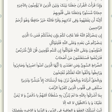
وَإِذَا قَرَأْتَ الْقُرآنَ جَعَلْنَا بَیْنَکَ وَبَیْنَ الَّذِینَ لاَ یُؤْمِنُونَ بِالآخِرَهِ
حِجَابًا مَّسْتُورًا وَجَعَلْنَا عَلَى قُلُوبِهِمْ
أَکِنَّهً أَن یَفْقَهُوهُ وَفِی آذَانِهِمْ وَقْرًا فَاللّهُ خَیْرٌ حَافِظًا وَهُوَ أَرْحَمُ
الرَّاحِمِینَ
إِن یَنصُرْکُمُ اللّهُ فَلاَ غَالِبَ لَکُمْ وَإِن یَخْذُلْکُمْ فَمَن ذَا الَّذِی
یَنصُرُکُم مِّن بَعْدِهِ وَعَلَى اللّهِ فَلْیَتَوَکِّلِ
الْمُؤْمِنُونَ وَعَلَى اللّهِ فَتَوَکَّلُواْ إِن کُنتُم مُّؤْمِنِینَ قُلْ کُلٌّ مُّتَرَبِّصٌ
فَتَرَبَّصُوا فَسَتَعْلَمُونَ مَنْ أَصْحَابُ
الصِّرَاطِ السَّوِیِّ وَمَنِ اهْتَدَى یَا أَیُّهَا الَّذِینَ آمَنُواْ اصْبِرُواْ وَصَابِرُواْ
وَرَابِطُواْ وَاتَّقُواْ اللّهَ لَعَلَّکُمْ تُفْلِحُونَ
وَبِالْحَقِّ أَنزَلْنَاهُ وَبِالْحَقِّ نَزَلَ وَمَا أَرْسَلْنَاکَ إِلاَّ مُبَشِّرًا وَنَذِیرًا
سَنُلْقِی فِی قُلُوبِ الَّذِینَ کَفَرُواْ الرُّعْبَ
بِمَا أَشْرَکُواْ بِاللّهِ مَا لَمْ یُنَزِّلْ بِهِ سُلْطَانًا اَللهُمَّ یا ذَالْمَنِّ وَ لا یُمَنَّ
عَلَیْکَ وَ یا ذَاالطّوْلِ لا اله اِلّا
اَنْتَ اَسْئَلُکَ العَفْوَ وَ العافیهَ فِی الدّین وَ الدّنیا وَ الاخرهِ بِفَضلِکَ