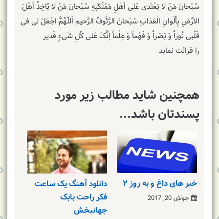
سُبْحانَ مَنْ لا یَعْتَدی عَلی اَهْلِ مَمْلَکَتِهِ سُبْحانَ مَنْ لا یُاخِذُ اَهْلَ
الاَرْضِ بِألْوانِ الْعَذابِ سُبْحانَ الرَّئُوفُ الرَّحیم اَللّهُمَّ اجْعَلْ لی فی
قَلْبی نُوراً وَ بَصَراً وَ فَهْماً وَ عِلْماً اِنَّکَ عَلی کُلِ شَیءٍ قَدیر
را قرائت نماید
همچنین شاید مطالب زیر مورد
پسندتان باشد...
خبر های داغ و به روز ۲
دانلود آهنگ یک ساعت
فکر راحت بابک
جولای 20, 2017
جهانبخش