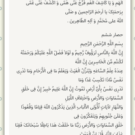
الْهَمِ‏ وَ یَا کَاشِفَ‏ الْغَم‏ فَرِّجْ عَنّی هَمّی وَ اکْشَفْ عَنّی غَمّی
بِرَحمَتِکَ یا اَرحَمَ الرّاحِمینَ و صَلّی
اللهُ علی مُحَمَّدٍ وَ آلِهِ الطّاهِرینَ .
حصار ششم
بِسْمِ اللَّهِ الرَّحْمَنِ الرَّحِیمِ
إِنَّ اللَّهَ بِالنَّاسِ لَرَؤُوفٌ رَّحِیمٌ و لَوْلاَ فَضْلُ اللَّهِ عَلَیْکُمْ وَرَحْمَتُهُ
لَکُنتُم مِّنَ الْخَاسِرِینَ إِنَّ اللَّهَ
عِندَهُ عِلْمُ السَّاعَهِ وَیُنَزِّلُ الْغَیْثَ وَیَعْلَمُ مَا فِی الْأَرْحَامِ وَمَا تَدْرِی
نَفْسٌ مَّاذَا تَکْسِبُ غَدًا وَمَا
تَدْرِی نَفْسٌ بِأَیِّ أَرْضٍ تَمُوتُ إِنَّ اللَّهَ عَلِیمٌ خَبِیرٌ إِنَّ فِی خَلْقِ
السَّمَاوَاتِ وَالأَرْضِ وَاخْتِلاَفِ اللَّیْلِ
وَالنَّهَارِ لآیَاتٍ لِّأُوْلِی الألْبَابِ الَّذِینَ یَذْکُرُونَ اللّهَ قِیَامًا وَقُعُودًا
وَعَلَىَ جُنُوبِهِمْ وَیَتَفَکَّرُونَ فِی
خَلْقِ السَّمَاوَاتِ وَالأَرْضِ رَبَّنَا مَا خَلَقْتَ هَذا بَاطِلًا سُبْحَانَکَ فَقِنَا
عَذَابَ النَّارِ قُلْ إِنَّ الْمَوْتَ