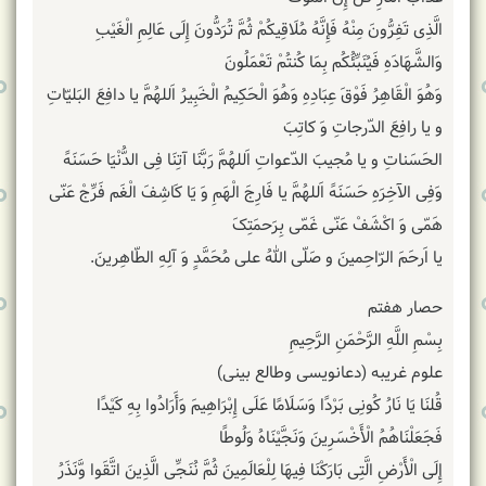
الَّذِی تَفِرُّونَ مِنْهُ فَإِنَّهُ مُلَاقِیکُمْ ثُمَّ تُرَدُّونَ إِلَى عَالِمِ الْغَیْبِ
وَالشَّهَادَهِ فَیُنَبِّئُکُم بِمَا کُنتُمْ تَعْمَلُونَ
وَهُوَ الْقَاهِرُ فَوْقَ عِبَادِهِ وَهُوَ الْحَکِیمُ الْخَبِیرُ اَللهُمَّ یا دافِعَ البَلیّاتِ
و یا رافِعَ الدّرجاتِ وَ کاتِبَ
الحَسَناتِ و یا مُجیبَ الدّعواتِ اَللهُمَّ رَبَّنَا آتِنَا فِی الدُّنْیَا حَسَنَهً
وَفِی الآخِرَهِ حَسَنَهً اَللهُمَّ یا فَارِجَ‏ الْهَمِ‏ وَ یَا کَاشِفَ‏ الْغَم‏ فَرِّجْ عَنّی
هَمّی وَ اکْشَفْ عَنّی غَمّی بِرَحمَتِکَ
یا اَرحَمَ الرّاحِمینَ و صَلّی اللهُ علی مُحَمَّدٍ وَ آلِهِ الطّاهِرینَ.
حصار هفتم
بِسْمِ اللَّهِ الرَّحْمَنِ الرَّحِیمِ
علوم غریبه (دعانویسی وطالع بینی)
قُلنَا یَا نَارُ کُونِی بَرْدًا وَسَلَامًا عَلَى إِبْرَاهِیمَ وَأَرَادُوا بِهِ کَیْدًا
فَجَعَلْنَاهُمُ الْأَخْسَرِینَ وَنَجَّیْنَاهُ وَلُوطًا
إِلَى الْأَرْضِ الَّتِی بَارَکْنَا فِیهَا لِلْعَالَمِینَ ثُمَّ نُنَجِّی الَّذِینَ اتَّقَوا وَّنَذَرُ