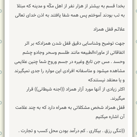
بخدا قسم به بیشتر از هزار نفر از اهل مکّه و مدینه که مبتلا
به تب بودند آموختم پس همه شفا یافتند به اذن خدای تعالی
علائـم قفل همزاد
جهت توضیح وشناسایی دقیق قفل شدن همزادکه بر اثر
اتفاقاتی از ماوراءالطبیعه مانند طلسم وسحر وجادو چشم
وحسد . مس جن تابع وغیره در جسم وروح شما چنین علایمی
مشاهده میشود و متاسفانه افرادی این موارد را جدی نمیگیرند
و یا معتقد نیستندکه
اکثر زیادی از آنها مورد آزار همزاد ((اجنه شیطانی)) قرار
میگیرند.
قفل همزاد شخص مشکلاتی به همراه دارد که به چند علامت
آن اشاره میکنیم
((تنگی رزق . بیکاری . کم درآمد بودن محل کسب و تجارت .