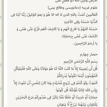
الأَرْضُ وَلَکِنَّ اللّهَ ذُو فَضْلٍ عَلَى
علوم غریبه (دعانویسی وطالع بینی)
الْعَالَمِینَ آمَنتُ بِاللهِ الذی لا اله الا هُوَ وَ نِعمَ الوَکیلُ رَبَّنَا آتِنَا فِی
الدُّنْیَا حَسَنَهً وَفِی الآخِرَهِ
حَسَنَهً اَللهُمَّ یَا فَارِجَ‏ الْهَمِ‏ وَ یَا کَاشِفَ‏ الْغَم‏ فَرِّجْ عَنّی هَمّی وَ
اکْشَفْ عَنّی غَمّی بِرَحمَتِکَ
یا اَرحَمَ الرّاحِمینَ .
حصار چهارم
بِسْمِ اللَّهِ الرَّحْمَنِ الرَّحِیمِ
قُل لَّن یُصِیبَنَا إِلاَّ مَا کَتَبَ اللّهُ لَنَا هُوَ مَوْلاَنَا وَعَلَى اللّهِ فَلْیَتَوَکَّلِ
الْمُؤْمِنُونَ أَیْنَمَا تَکُونُواْ یُدْرِککُّمُ
الْمَوْتُ وَلَوْ کُنتُمْ فِی بُرُوجٍ مُّشَیَّدَهٍ وَمَا کَانَ لِنَفْسٍ أَنْ تَمُوتَ إِلاَّ
بِإِذْنِ الله کِتَابًا مُّؤَجَّلًا قُل کُونُواْ
حِجَارَهً أَوْ حَدِیدًا أَوْ خَلْقًا مِّمَّا یَکْبُرُ فِی صُدُورِکُمْ مَرَجَ الْبَحْرَیْنِ
یَلْتَقِیَانِ بَیْنَهُمَا بَرْزَخٌ لَّا یَبْغِیَانِ