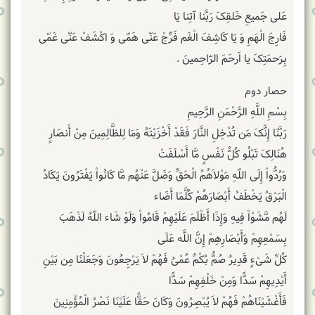
عَلی جَمیعِ خَلقِکَ رَبَّنا آتِنا یَا
فَارِجَ‏ الْهَمِ‏ وَ یَا کَاشِفَ‏ الْغَم‏ فَرِّجْ عَنّی هَمّی وَ اکْشَفْ عَنّی غَمّی
بِرَحمَتِکَ یا اَرحَمَ الرّاحِمینَ .
حصار دوم
بِسْمِ اللَّهِ الرَّحْمَنِ الرَّحِیمِ
رَبَّنَا إِنَّکَ مَن تُدْخِلِ النَّارَ فَقَدْ أَخْزَیْتَهُ وَمَا لِلظَّالِمِینَ مِنْ أَنصَارٍ
هُنَالِکَ تَبْلُو کُلُّ نَفْسٍ مَّا أَسْلَفَتْ
وَرُدُّواْ إِلَى اللّهِ مَوْلاَهُمُ الْحَقِّ وَضَلَّ عَنْهُم مَّا کَانُواْ یَفْتَرُونَ یَکَادُ
الْبَرْقُ یَخْطَفُ أَبْصَارَهُمْ کُلَّمَا أَضَاء
لَهُم مَّشَوْاْ فِیهِ وَإِذَا أَظْلَمَ عَلَیْهِمْ قَامُواْ وَلَوْ شَاء اللّهُ لَذَهَبَ
بِسَمْعِهِمْ وَأَبْصَارِهِمْ إِنَّ اللَّه عَلَى
کُلِّ شَیْءٍ قَدِیرٌ صُمٌّ بُکْمٌ عُمْیٌ فَهُمْ لاَ یَرْجِعُونَ وَجَعَلْنَا مِن بَیْنِ
أَیْدِیهِمْ سَدًّا وَمِنْ خَلْفِهِمْ سَدًّا
فَأَغْشَیْنَاهُمْ فَهُمْ لاَ یُبْصِرُونَ وَکَانَ حَقًّا عَلَیْنَا نَصْرُ الْمُؤْمِنِینَ