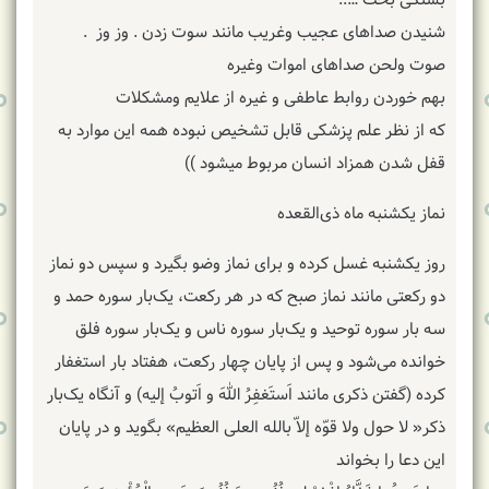
بستگی بخت …‌‌‌‌‌..
شنیدن صداهای عجیب وغریب مانند سوت زدن . وز وز ‌ .
صوت ولحن صداهای اموات وغیره
بهم خوردن روابط عاطفی و غیره از علایم ومشکلات
که از نظر علم پزشکی قابل تشخیص نبوده همه این موارد به
قفل شدن همزاد انسان مربوط میشود ))
نماز یکشنبه ماه ذی‌القعده
روز یکشنبه غسل کرده و برای نماز وضو بگیرد و سپس دو نماز
دو رکعتی مانند نماز صبح که در هر رکعت، یک‌بار سوره حمد و
سه بار سوره توحید و یک‌بار سوره ناس و یک‌بار سوره فلق
خوانده می‌شود و پس از پایان چهار رکعت، هفتاد بار استغفار
کرده (گفتن ذکری مانند اَستَغفِرُ اللهَ و اَتوبُ إلیه) و آنگاه یک‌بار
ذکر« لا حول ولا قوّه إلاّ بالله العلی العظیم» بگوید و در پایان
این دعا را بخواند