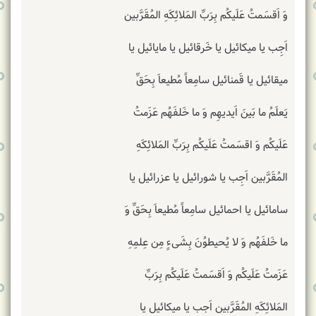
وَ اَقسَمتُ عَلَیکُم بِرَبِّ المَلائِکَهِ المُقَرَّبین
اَجِب یا میکائیل یا خَرقائیل یا مایائیل یا
میقائیل یا قَمنائیل سامِعاً مُطیعاَ بِحَقِّ
یَعلَمُ ما بَینَ اَیدیهِم وَ ما خَلفَهُم عَزَمتُ
عَلَیکُم وَ اقسَمتُ عَلَیکُم بِرَبِّ المَلائِکَهِ
المُقَرَّبین اَجِب یا شورائیل یا عزرائیل یا
سامائیل یا احمائیل سامِعاً مُطیعاَ بِحَقِّ وَ
ما خَلفَهُم وَ لا یُحیطوُنَ بِشَیءٍ مِن عِلمِهِ
عَزَمتُ عَلَیکُم وَ اَقسَمتُ عَلَیکُم بِرَبِّ
المَلائِکَهِ المُقَرَّبین اَجب یا میکائیل یا