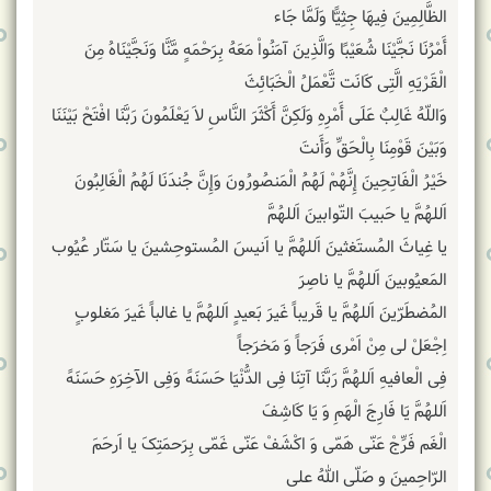
الظَّالِمِینَ فِیهَا جِثِیًّا وَلَمَّا جَاء
أَمْرُنَا نَجَّیْنَا شُعَیْبًا وَالَّذِینَ آمَنُواْ مَعَهُ بِرَحْمَهٍ مَّنَّا وَنَجَّیْنَاهُ مِنَ
الْقَرْیَهِ الَّتِی کَانَت تَّعْمَلُ الْخَبَائِثَ
وَاللّهُ غَالِبٌ عَلَى أَمْرِهِ وَلَکِنَّ أَکْثَرَ النَّاسِ لاَ یَعْلَمُونَ رَبَّنَا افْتَحْ بَیْنَنَا
وَبَیْنَ قَوْمِنَا بِالْحَقِّ وَأَنتَ
خَیْرُ الْفَاتِحِینَ إِنَّهُمْ لَهُمُ الْمَنصُورُونَ وَإِنَّ جُندَنَا لَهُمُ الْغَالِبُونَ
اَللهُمَّ یا حَبیبَ التّوابینَ اَللهُمَّ
یا غِیاثَ المُستَغثینَ اَللهُمَّ یا اَنیسَ المُستوحِشینَ یا سَتّار عُیُوب
المَعیُوبینَ اَللهُمَّ یا ناصِرَ
المُضطَرّینَ اَللهُمَّ یا قَریباً غَیرَ بَعیدٍ اَللهُمَّ یا غالباً غَیرَ مَغلوبٍ
اِجْعَلْ لی مِنْ اَمْری فَرَجاً وَ مَخرَجاً
فِی الْعافیهِ اَللهُمَّ رَبَّنَا آتِنَا فِی الدُّنْیَا حَسَنَهً وَفِی الآخِرَهِ حَسَنَهً
اَللهُمَّ یَا فَارِجَ‏ الْهَمِ‏ وَ یَا کَاشِفَ‏
الْغَم‏ فَرِّجْ عَنّی هَمّی وَ اکْشَفْ عَنّی غَمّی بِرَحمَتِکَ یا اَرحَمَ
الرّاحِمینَ و صَلّی اللهُ علی