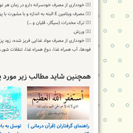
۵⃣ خودداری از مصرف خودسرانه دارو در زمان هر نوع بیماری.
۶⃣ مصرف ویتامین E البته به اندازه و با مشورت با پزشک
۷⃣ ترک مخدرات (سیگار، قلیان و …)
۸⃣ ورزش
۹⃣ خودداری از مصرف مواد غذایی فریز شده، زود
فودها، آب همراه غذا، دوغ همراه غذا، تنقلات شور،
همچنین شاید مطالب زیر مورد پ
راهنمای گرفتاران (قرآن درمانی )
توسل به با