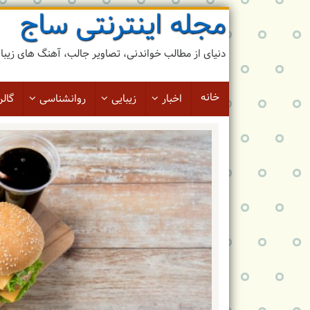
مجله اینترنتی ساج
رد
کردن
و
دنیای از مطالب خواندنی، تصاویر جالب، آهنگ های زیبا و 
رفتن
به
مطلب
خانه
اخبار
زیبایی
روانشناسی
گالر