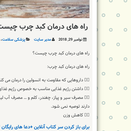
راه های درمان کبد چرب چیس
نوامبر 29, 2018
مدیر سایت
پزشکی سلامت
،
راه های درمان کبد چرب چیست؟
راه های درمان کبد چرب:
۱⃣ داروهایی که مقاومت به انسولین را درمان می کنند مانند متفورمین.
۲⃣ داشتن رژیم غذایی مناسب به خصوص رژیم غذای حاوی میوه ها و سبزیجات و غذاهای کم چرب.
۳⃣ مصرف سیر و پیاز، چغندر، کلم و … مصرف آب ل
دارند توصیه نمی شود.
۴⃣ کاهش وزن
برای باز کردن سر کتاب آنلاین +دعا های رایگان 