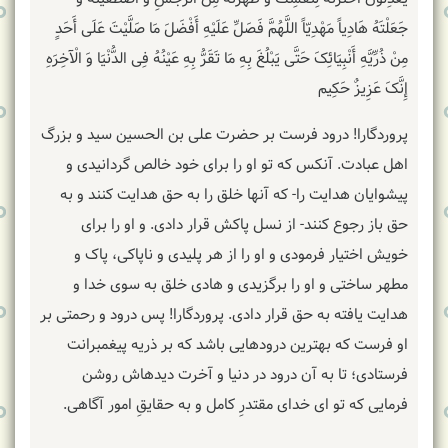
جَعَلْتَهُ هَادِیاً مَهْدِیّاً اللَّهُمَّ فَصَلِّ عَلَیْهِ أَفْضَلَ مَا صَلَّیْتَ عَلَی أَحَدٍ
مِنْ ذُرِّیَّهِ أَنْبِیَائِکَ‏ حَتَّی یَبْلُغَ بِهِ مَا تَقَرُّ بِهِ عَیْنُهُ فِی الدُّنْیَا وَ الْآخِرَهِ
إِنَّکَ عَزِیزٌ حَکِیم
پروردگارا! درود فرست بر حضرت علی بن الحسین سید و بزرگ
اهل عبادت. آنکس که تو او را برای خود خالص گردانیدی و
پیشوایان هدایت را- که آنها خلق را به حق هدایت کنند و به
حق باز رجوع کنند- از نسل پاکش قرار دادی. و او را برای
خویش اختیار فرمودی و او را از هر پلیدی و ناپاکی، پاک و
مطهر ساختی و او را برگزیدی و هادی خلق به سوی خدا و
هدایت یافته به حق قرار دادی. پروردگارا! پس درود و رحمتی بر
او فرست که بهترین درودهایی باشد که بر ذریه پیغمبرانت
فرستادی؛ تا به آن درود در دنیا و آخرت دیده‏اش روشن
فرمایی که تو ای خدای مقتدرِ کامل و به حقایقِ امور آگاهی.