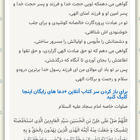
گواهى مى دهمکه تویى حجت خدا و فرزند و پسر حجت خدا و
پسر امین او و فرزند امناى الهى،
تو در عبادت پروردگارت خالصانه کوشیدى و براى جلب
خوشنودی اش شتافتى،
و دشمنانش را مأیوس و اولیائش را مسرور ساختى،
گواهى مى دهم که تو حق عبادت الهى گزاردى، و حق تقوا و
اطاعتش را بجاى آوردى تا آنگاه که درگذشتى،
پس بر تو باد اى مولاى من اى فرزند رسول خدا برترین درودو
سلام و رحمت و برکات الهى.
برای باز کردن سر کتاب آنلاین +دعا های رایگان اینجا
کلیک کنید
صلوات خاصه امام سجاد علیه السلام
اللَّهُمَّ صَلِّ عَلَی عَلِیِّ بْنِ الْحُسَیْنِ سَیِّدِ الْعَابِدِینَ‏ الَّذِی اسْتَخْلَصْتَهُ
لِنَفْسِکَ وَ جَعَلْتَ مِنْهُ أَئِمَّهَ الْهُدَی الَّذِینَ یَهْدُونَ بِالْحَقِّ وَ بِهِ
یَعْدِلُونَ‏ اخْتَرْتَهُ لِنَفْسِکَ وَ طَهَّرْتَهُ مِنَ الرِّجْسِ وَ اصْطَفَیْتَهُ وَ