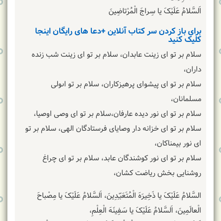
اَلسَّلامُ عَلَیْکَ یا سِراجَ الْمُرْتاضِینَ
برای باز کردن سر کتاب آنلاین +دعا های رایگان اینجا
کلیک کنید
سلام بر تو اى زینت عابدان، سلام بر تو اى زینت شب زنده
داران،
سلام بر تو اى پیشواى پرهیزکاران، سلام بر تو اىولى
مسلمانان،
سلام بر تو اى نور دیده عارفان،سلام بر تو اى وصى اوصیا،
سلام بر تو اى خزانه دار وصایاى فرستادگان الهى، سلام بر تو
اى نور بیمناکان،
سلام بر تو اى نور کوشندگان عابد، سلام بر تو اى چراغ
روشنایى بخش ریاضت کشان،
السَّلامُ عَلَیْکَ یا ذَخِیرَهَ الْمُتَعَبّـِدِینَ، اَلسَّلامُ عَلَیْکَ یا مِصْباحَ
الْعالَمِینَ، اَلسَّلامُ عَلَیْکَ یا سَفِینَهَ الْعِلْمِ،