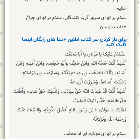
حکیم،
سلام بر تو اى سرور گریه کنندگان، سلام بر تو اى چراغ
هدایت مؤمنان
برای باز کردن سر کتاب آنلاین +دعا های رایگان اینجا
کلیک کنید
السَّلامُ عَلَیْکَ یا مَوْلایَ یا أَبا مُحَمَّد،
أَشْهَدُ أَنَّکَ حُجَّهُ اللهِ وَابْنُ حُجَّتِهِ وَأَبُو حُجَجِهِ، وَابْنُ أَمِینِهِ وَابْنُ
اُمَنائِهِ، وَأَنَّکَ ناصَحْتَ فِی عِبادَهِ رَبِّکَ، وَسارَعْتَ فِی مَرْضاتِهِ،
وَخَیَّبْتَ أَعْداءَهُ، وَسَرَرْتَ أَوْلِیاءَهُ،
أَشْهَدُ أَنَّکَ قَدْ عَبَدْتَ اللهَ حَقَّ عِبادَتِهِ، وَاتَّقَیْتَهُ حَقَّ تُقاتِهِ، وَأَطَعْتَهُ
حَقَّ طاعَتِهِ، حَتّى اَتیکَ الْیَقِینُ،
فَعَلَیْکَ یا مَوْلایَ یَاابْنَ رَسُولِ اللهِ أَفْضَلَ التَّحِیَّهِ، وَالسَّلامُ عَلَیْکَ
وَرَحْمَهُ اللهِ وَبَرَکاتُهُ
سلام بر تو اى مولایم اى ابا محمّد،